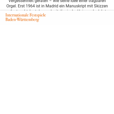
Vergessenheit geraten – wie seine Idee einer tragbaren
Orgel. Erst 1964 ist in Madrid ein Manuskript mit Skizzen
aufgetaucht, laut denen der italienische Universalgelehrte
des 15. Jahrhunderts an einem Konzept für eine Art
Organetto (diatonisches Akkordeon) arbeitete. Ein
revolutionärer Fund, wo doch die physischen Vorläufer
des Akkordeons erst Anfang des 19. Jahrhunderts
verortet werden. Es gibt jedoch keine Quellen, die belegen,
dass ein solches Instrument nach Da Vincis
Vorstellungen jemals gebaut und in der Praxis verwendet
wurde. 500 Jahre später verbeugt sich der
charismatische, leidenschaftliche Musiker Martynas
Levickis vor Leonardo Da Vincis früher Vision und lädt
das Publikum in der Alten Pfarr zu der musikalischen
Reise seines geliebten Instruments ein, die von den
Ursprüngen als geheimer Prototyp bis zu seiner heutigen
Gestalt erzählt.
Das Konzert ist Teil des
Festspiel-Abos VI
in Wolfegg.