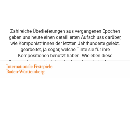
Zahlreiche Überlieferungen aus vergangenen Epochen
geben uns heute einen detaillierten Aufschluss darüber,
wie Komponist*innen der letzten Jahrhunderte gelebt,
gearbeitet, ja sogar, welche Tinte sie für ihre
Kompositionen benutzt haben. Wie eben diese
Kompositionen aber tatsächlich zu ihrer Zeit geklungen
haben, bleibt nur erahnbar; denn bis zur Erfindung des
ersten funktionsfähigen Phonographs 1888 gab es keine
Möglichkeit, Töne dauerhaft für die Nachwelt
festzuhalten. Dem Bestreben, sich möglichst nah an die
vermutete Klang-Realität heranzutasten, widmet sich die
historisch informierte Aufführungspraxis und als
erlesener Spezialist die Gaechinger Cantorey. Seit 2016
hat sich unter diesem Namen ein renommiertes
Ensemble neu formiert, das barocke Meisterwerke
authentisch auf die Bühne bringen will. Einzigartige
Begleiter sind hierfür zwei Nachbauten von