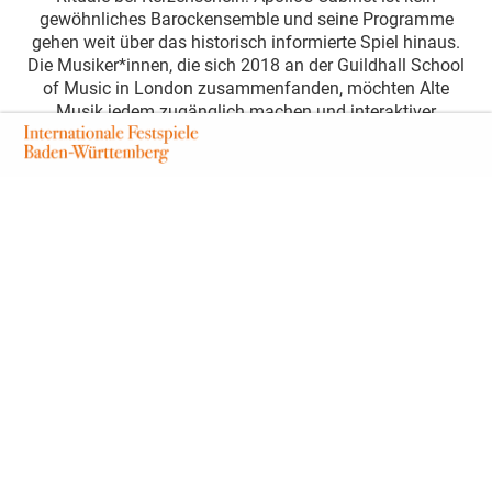
gewöhnliches Barockensemble und seine Programme
gehen weit über das historisch informierte Spiel hinaus.
Die Musiker*innen, die sich 2018 an der Guildhall School
of Music in London zusammenfanden, möchten Alte
Musik jedem zugänglich machen und interaktiver
gestalten. Gesagt, getan: In seinen Konzerten begeistert
Apollo’s Cabinet nicht nur mit erstklassigen, profunden
Barockinterpretationen, sondern verbindet diese mit
Texten, Schauspiel, Tanz, Gesang und szenischem
Augenzwinkern. Mit originellen Twists, einem
unvergleichlichen Drive und garantiert ohne Staub und
Langeweile nimmt Apollo’s Cabinet das Bad Imnauer
Publikum mit auf eine Reise ins 18. Jahrhundert zur
Geburtstagsfeier von König Friedrich dem Großen.
Verwoben mit Anekdoten, Ständchen und interaktiven
Partyspielen verspricht der Konzertabend ein
unvergesslicher zu werden.
Abendprogramm