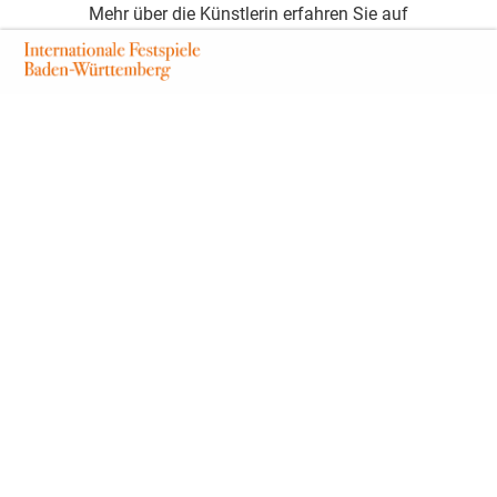
Mehr über die Künstlerin erfahren Sie auf
veramercer.com
Eine Kooperation mit der
Galerie Schlichtenmaier
Öffnungszeiten
The T
The Bread, 2016