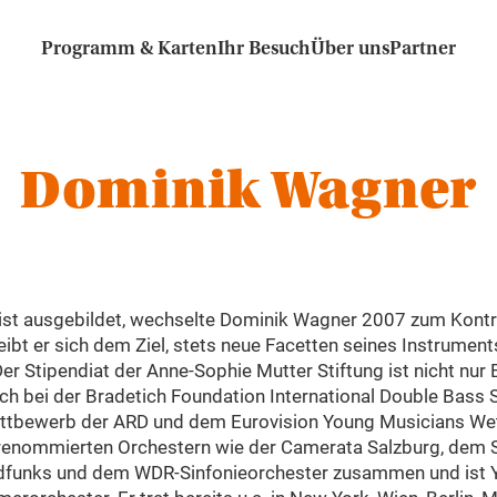
Programm & Karten
Ihr Besuch
Über uns
Partner
Dominik Wagner
list ausgebildet, wechselte Dominik Wagner 2007 zum Kontr
t er sich dem Ziel, stets neue Facetten seines Instrument
Der Stipendiat der Anne-Sophie Mutter Stiftung ist nicht nur
ch bei der Bradetich Foundation International Double Bass
ettbewerb der ARD und dem Eurovision Young Musicians We
 renommierten Orchestern wie der Camerata Salzburg, dem S
dfunks und dem WDR-Sinfonieorchester zusammen und ist Y