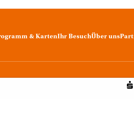
rogramm & Karten
Ihr Besuch
Über uns
Part
Stellenangebote
Presse
Newsletter
Archiv
Datenschutz
AGB
Impressum