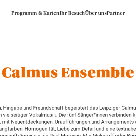
Programm & Karten
Ihr Besuch
Über uns
Partner
Calmus Ensemble
, Hingabe und Freundschaft begeistert das Leipziger Calm
ch vielseitiger Vokalmusik. Die fünf Sänger*innen verbinden
 mit Neuentdeckungen, Uraufführungen und Arrangements au
angfarben, Homogenität, Liebe zum Detail und eine textnahe 
onsaufträge – u.a. an Paul Moravec, Mia Makaroff oder Bern