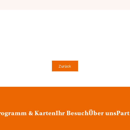
Zurück
rogramm & Karten
Ihr Besuch
Über uns
Part