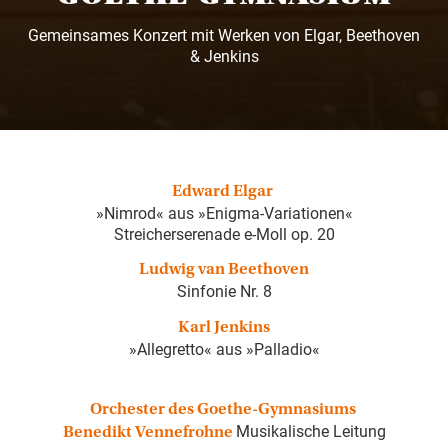
Gemeinsames Konzert mit Werken von Elgar, Beethoven
& Jenkins
Edward Elgar
»Nimrod« aus »Enigma-Variationen«
Streicherserenade e-Moll op. 20
Ludwig van Beethoven
Sinfonie Nr. 8
Karl Jenkins
»Allegretto« aus »Palladio«
Orchester des Goethe-Gymnasiums
Musikalische Leitung
Benedikt Vennefrohne