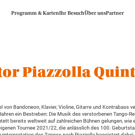
Programm & Karten
Ihr Besuch
Über uns
Partner
tor Piazzolla Quint
von Bandoneon, Klavier, Violine, Gitarre und Kontrabass ver
 Jahren ein Bestreben: Die Musik des verstorbenen Tango-Re
ntett bereits weltweit auf zahlreichen Bühnen gelungen, wi
 eigenen Tournee 2021/22, die anlässlich des 100. Geburtsta
euinterpretation des Tangos nach Piazzolla begeistert dabei