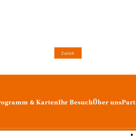
Zurück
rogramm & Karten
Ihr Besuch
Über uns
Part